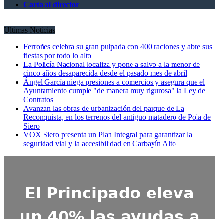
Carta al director
Ultimas Noticias
Ferroñes celebra su gran pulpada con 400 raciones y abre sus
fiestas por todo lo alto
La Policía Nacional localiza y pone a salvo a la menor de
cinco años desaparecida desde el pasado mes de abril
Ángel García niega presiones a comercios y asegura que el
Ayuntamiento cumple "de manera muy rigurosa" la Ley de
Contratos
Avanzan las obras de urbanización del parque de La
Reconquista, en los terrenos del antiguo matadero de Pola de
Siero
VOX Siero presenta un Plan Integral para garantizar la
seguridad vial y la accesibilidad en Carbayín Alto
El Principado eleva
un 40% las ayudas a