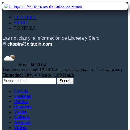
LLANERA
SIERO
PORTADA
Las noticias y la información de Llanera y Siero
✉
eltapin@eltapin.com
Hora:
04:00:05
Temperatura actual:
17.83
°C
Algo De Nubes (Max.18.7ºC - Min.16.9ºC)
Humedad: 88% y Viento: 1.09 Km/h
Portada
Sociedad
Política
Deportes
Varios
Cultura
Asturias
Videos