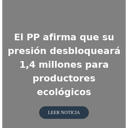
El PP afirma que su
presión desbloqueará
1,4 millones para
productores
Ángel García niega
ecológicos
presiones a comercios y
LEER NOTICIA
asegura que el