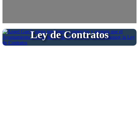
Ayuntamiento cumple "de
manera muy rigurosa" la
Ley de Contratos