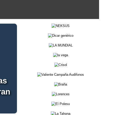
as
ran