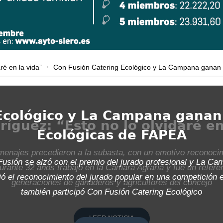
 en la vida”
Con Fusión Catering Ecológico y La Campana ganan e
 en la vida”
Con Fusión Catering Ecológico y La Campana ganan e
 en la vida”
Con Fusión Catering Ecológico y La Campana ganan e
Ecológico y La Campana ganan
ríguez: “Esto no lo olvidaré en
Ecológicas de FAPEA
enajes precedieron a la subasta, con un emotivo reconoci
usión se alzó con el premio del jurado profesional y La C
urante 32 años trabajó en la Cámara Agraria y fue un refere
ió el reconocimiento del jurado popular en una competición e
generaciones de ganaderos y agricultores del concejo
también participó Con Fusión Catering Ecológico
LEER NOTICIA