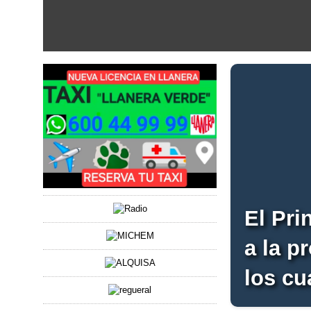
El Pri
a la p
los cu