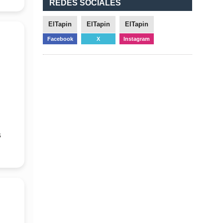
REDES SOCIALES
ElTapin
ElTapin
ElTapin
Facebook
X
Instagram
s