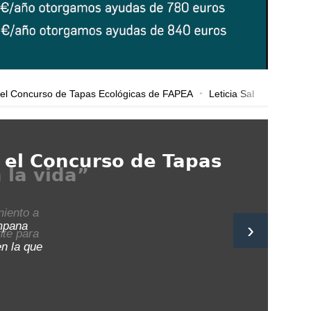
l Concurso de Tapas Ecológicas de FAPEA
Leticia Sabater congrega
l Concurso de Tapas Ecológicas de FAPEA
Leticia Sabater congrega
l Concurso de Tapas Ecológicas de FAPEA
Leticia Sabater congrega
 el Concurso de Tapas
 la vida”
miento a
›
ampana
nte para
n la que