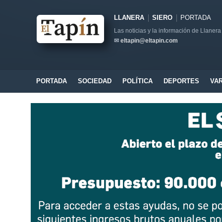
LLANERA
SIERO
PORTADA
Las noticias y la información de Llanera
✉
eltapin@eltapin.com
PORTADA
SOCIEDAD
POLÍTICA
DEPORTES
VA